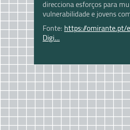
direcciona esforços para mu
vulnerabilidade e jovens com
Fonte:
https://omirante.p
Digi...