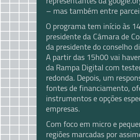
representantes da google.o
– mas também entre parceir
O programa tem início às 1
presidente da Câmara de Cor
da presidente do conselho di
A partir das 15h00 vai hav
da Rampa Digital com test
redonda. Depois, um respons
fontes de financiamento, o
instrumentos e opções espe
empresas.
Com foco em micro e peque
regiões marcadas por assime